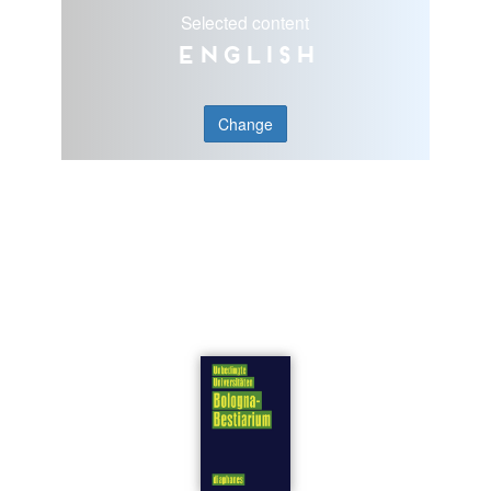
Selected content
English
Change