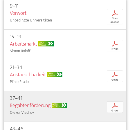
9–11
Vorwort
p
Open
Unbedingte Universitäten
access
15–19
Arbeitsmarkt
p
OPEN
ACCESS
€ 7,95
Simon Roloff
21–34
Austauschbarkeit
p
OPEN
ACCESS
€ 9,95
Plínio Prado
37–41
Begabtenförderung
p
OPEN
ACCESS
€ 7,95
Oleksii Viedrov
43–46