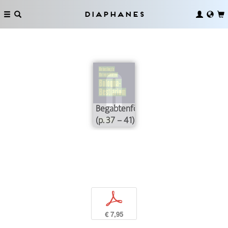
Diaphanes
Begabtenförderung
(p. 37 – 41)
p
€ 7,95