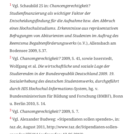
1
Vgl. Schaubild 25 in:
Chancengerechtigkeit?
Studienfinanzierung als wichtiger Faktor der
Entscheidungsfindung für die Aufnahme bzw. den Abbruch
eines Hochschulstudiums. Erkenntnisse aus repräsentativen
Befragungen von Abiturienten und Studenten im Auftrag des
Reemtsma Begabtenförderungswerks
(o.V.), Allensbach am
Bodensee 2009, S.37.
2
Vgl.
Chancengerechtigkeit?
2009, S. 41, sowie Isserstedt,
Wolfgang et al.
Die wirtschaftliche und soziale Lage der
Studierenden in der Bundesrepublik Deutschland 2009. 19.
Sozialerhebung des deutschen Studentenwerks, durchgeführt
durch HIS Hochschul-Informations-System,
hg. v.
Bundesministerium für Bildung und Forschung (BMBF), Bonn
u. Berlin 2010, S. 14.
3
Vgl.
Chancengerechtigkeit?
2009, S. 7.
4
Vgl. Alexander Budweg: »Stipendiaten sollen spenden«, in:
taz.de
, August 2011, http://www.taz.de/Stipendiaten-sollen-