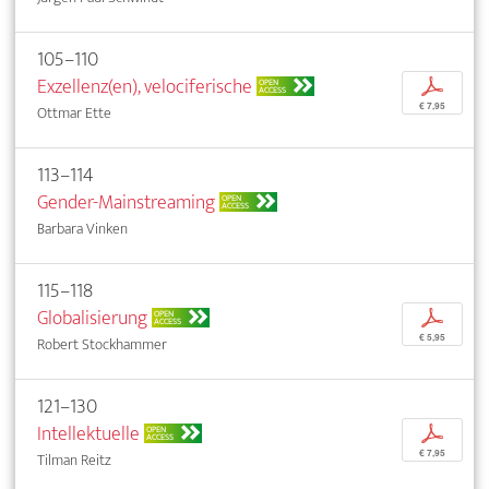
105–110
Exzellenz(en), velociferische
p
OPEN
ACCESS
€ 7,95
Ottmar Ette
113–114
Gender-Mainstreaming
OPEN
ACCESS
Barbara Vinken
115–118
Globalisierung
p
OPEN
ACCESS
€ 5,95
Robert Stockhammer
121–130
Intellektuelle
p
OPEN
ACCESS
€ 7,95
Tilman Reitz