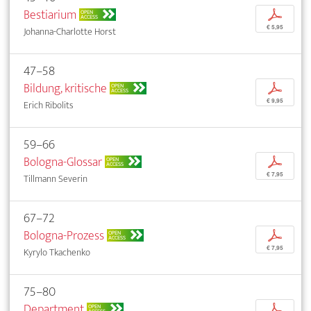
Bestiarium
p
OPEN
ACCESS
€ 5,95
Johanna-Charlotte Horst
47–58
Bildung, kritische
p
OPEN
ACCESS
€ 9,95
Erich Ribolits
59–66
Bologna-Glossar
p
OPEN
ACCESS
€ 7,95
Tillmann Severin
67–72
Bologna-Prozess
p
OPEN
ACCESS
€ 7,95
Kyrylo Tkachenko
75–80
Department
p
OPEN