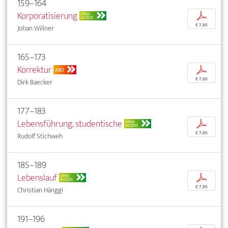
159–164
Korporatisierung
p
OPEN
ACCESS
€ 7,95
Johan Willner
165–173
Korrektur
p
ABO
€ 7,95
Dirk Baecker
177–183
Lebensführung, studentische
p
OPEN
ACCESS
€ 7,95
Rudolf Stichweh
185–189
Lebenslauf
p
OPEN
ACCESS
€ 7,95
Christian Hänggi
191–196