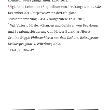
spenden/!76414 (aufgerufen: 12.06.2012).
5
Vgl. Anna Lehmann: »Stipendium von der Stange«, in:
taz.de
,
Dezember 2011, http://www.taz.de/Erfolglose-
Studienfoerderung/!84515/ (aufgerufen: 12.06.2012).
6
Vgl. Vittorio Hösle: »Chancen und Gefahren von Begabung
und Begabungsförderung«, in: Holger Burckhart/Horst
Gronke (Hgg.):
Philosophieren aus dem Diskurs. Beiträge zur
Diskurspragmatik
, Würzburg 2002.
7
Ebd., S. 740–742.