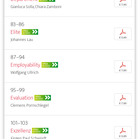
ACCESS
€ 7,95
Gianluca Solla, Chiara Zamboni
83–86
Elite
p
OPEN
ACCESS
€ 5,95
Johannes Lau
87–94
Employability
p
OPEN
ACCESS
€ 7,95
Wolfgang Ullrich
95–99
Evaluation
p
OPEN
ACCESS
€ 7,95
Clemens Pornschlegel
101–103
Exzellenz
p
OPEN
ACCESS
€ 5,95
Jürgen Paul Schwindt