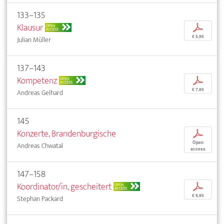
133–135
Klausur
p
OPEN
ACCESS
€ 5,95
Julian Müller
137–143
Kompetenz
p
OPEN
ACCESS
€ 7,95
Andreas Gelhard
145
Konzerte, Brandenburgische
p
Open
Andreas Chwatal
access
147–158
Koordinator/in, gescheitert
p
OPEN
ACCESS
€ 9,95
Stephan Packard