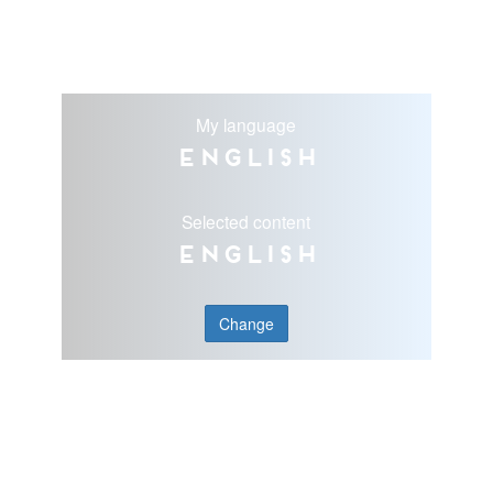
My language
English
Selected content
English
Change