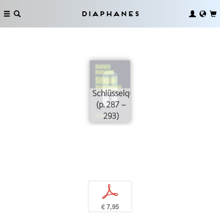
Diaphanes
Schlüsselqualifikationen
(p. 287 –
293)
p
€ 7,95