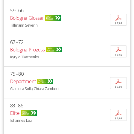
59–66
Bologna-Glossar
p
OPEN
ACCESS
€ 7,95
Tillmann Severin
67–72
Bologna-Prozess
p
OPEN
ACCESS
€ 7,95
Kyrylo Tkachenko
75–80
Department
p
OPEN
ACCESS
€ 7,95
Gianluca Solla, Chiara Zamboni
83–86
Elite
p
OPEN
ACCESS
€ 5,95
Johannes Lau