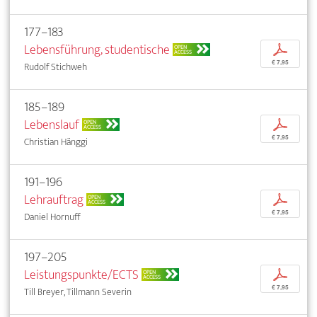
177–183
Lebensführung, studentische
p
OPEN
ACCESS
€ 7,95
Rudolf Stichweh
185–189
Lebenslauf
p
OPEN
ACCESS
€ 7,95
Christian Hänggi
191–196
Lehrauftrag
p
OPEN
ACCESS
€ 7,95
Daniel Hornuff
197–205
Leistungspunkte/ECTS
p
OPEN
ACCESS
€ 7,95
Till Breyer, Tillmann Severin