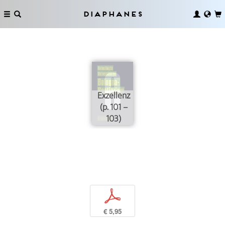
Diaphanes
Exzellenz
(p. 101 –
103)
p
€ 5,95