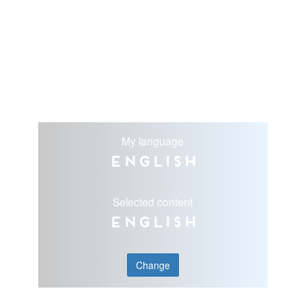
My language
English
Selected content
English
Change