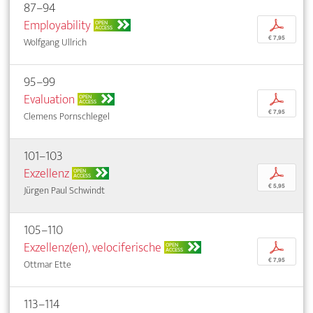
87–94
Employability
p
OPEN
ACCESS
€ 7,95
Wolfgang Ullrich
95–99
Evaluation
p
OPEN
ACCESS
€ 7,95
Clemens Pornschlegel
101–103
Exzellenz
p
OPEN
ACCESS
€ 5,95
Jürgen Paul Schwindt
105–110
Exzellenz(en), velociferische
p
OPEN
ACCESS
€ 7,95
Ottmar Ette
113–114