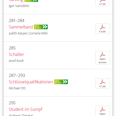
ACCESS
€ 7,95
Igor Samokhin
281–284
Sammelband
p
OPEN
ACCESS
€ 5,95
Judith Kasper, Cornelia Wild
285
Schalter
p
Open
Josef Knoll
access
287–293
Schlüsselqualifikationen
p
OPEN
ACCESS
€ 7,95
Michael Ott
295
Student im Sumpf
p
Open
Andreas Chwatal