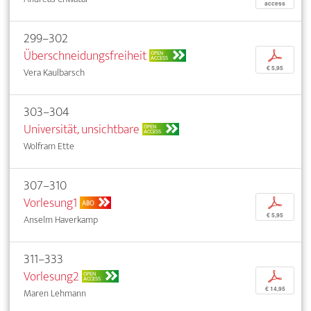
access
299–302
Überschneidungsfreiheit
p
OPEN
ACCESS
€ 5,95
Vera Kaulbarsch
303–304
Universität, unsichtbare
OPEN
ACCESS
Wolfram Ette
307–310
Vorlesung1
p
ABO
€ 5,95
Anselm Haverkamp
311–333
Vorlesung2
p
OPEN
ACCESS
€ 14,95
Maren Lehmann