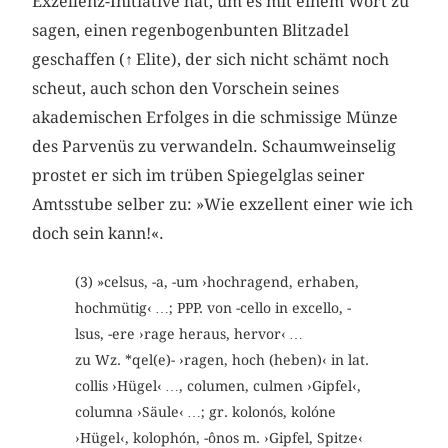
Exzellenz-Initiative hat, um es mit einem Wort zu
sagen, einen regenbogenbunten Blitzadel
geschaffen (
↑
Elite), der sich nicht schämt noch
scheut, auch schon den Vorschein seines
akademischen Erfolges in die schmissige Münze
des Parvenüs zu verwandeln. Schaumweinselig
prostet er sich im trüben Spiegelglas seiner
Amtsstube selber zu: »Wie exzellent einer wie ich
doch sein kann!«.
(3) »celsus, -a, -um ›hochragend, erhaben,
hochmütig‹ …; PPP. von -cello in excello, -
lsus, -ere ›rage heraus, hervor‹ …
zu Wz. *qel(e)- ›ragen, hoch (heben)‹ in lat.
collis ›Hügel‹ …, columen, culmen ›Gipfel‹,
columna ›Säule‹ …; gr. kolonós, kolóne
›Hügel‹, kolophón, -ônos m. ›Gipfel, Spitze‹