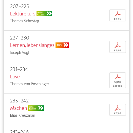
207–225
Lektürekurs
p
OPEN
ACCESS
€ 9,95
Thomas Schestag
227–230
Lernen, lebenslanges
p
ABO
€ 5,95
Joseph Vogl
231–234
Love
p
Open
Thomas von Poschinger
access
235–242
Machen
p
OPEN
ACCESS
€ 7,95
Elias Kreuzmair
243–246