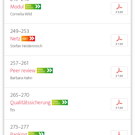
Modul
p
OPEN
ACCESS
€ 5,95
Cornelia Wild
249–253
Netz
p
ABO
€ 7,95
Stefan Heidenreich
257–261
Peer review
p
OPEN
ACCESS
€ 7,95
Barbara Hahn
265–270
Qualitätssicherung
p
OPEN
ACCESS
€ 7,95
fzs
273–277
Ranking
p
OPEN