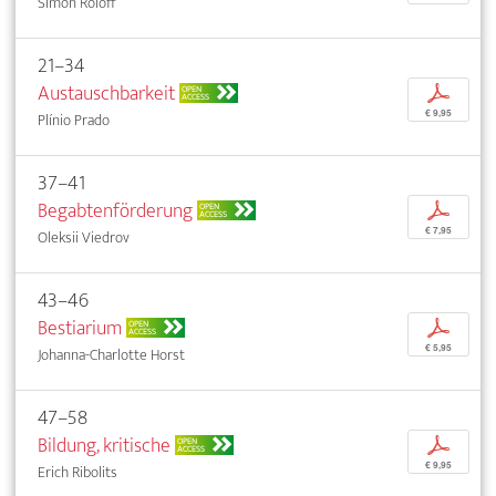
Simon Roloff
21–34
Austauschbarkeit
p
OPEN
ACCESS
€ 9,95
Plínio Prado
37–41
Begabtenförderung
p
OPEN
ACCESS
€ 7,95
Oleksii Viedrov
43–46
Bestiarium
p
OPEN
ACCESS
€ 5,95
Johanna-Charlotte Horst
47–58
Bildung, kritische
p
OPEN
ACCESS
€ 9,95
Erich Ribolits