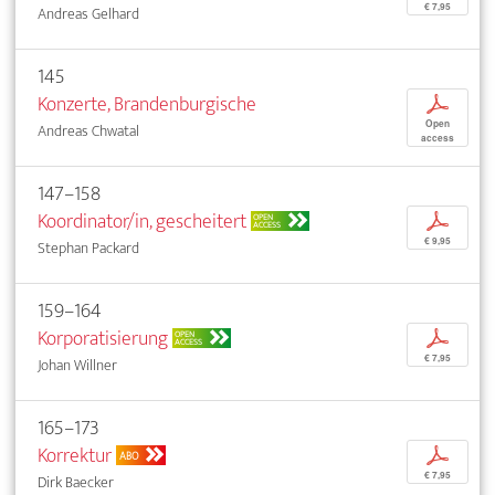
€ 7,95
Andreas Gelhard
145
Konzerte, Brandenburgische
p
Open
Andreas Chwatal
access
147–158
Koordinator/in, gescheitert
p
OPEN
ACCESS
€ 9,95
Stephan Packard
159–164
Korporatisierung
p
OPEN
ACCESS
€ 7,95
Johan Willner
165–173
Korrektur
p
ABO
€ 7,95
Dirk Baecker