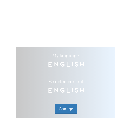
My language
English
Selected content
English
Change