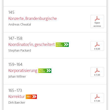
145
Konzerte, Brandenburgische
p
Open
Andreas Chwatal
access
147–158
Koordinator/in, gescheitert
p
OPEN
ACCESS
€ 9,95
Stephan Packard
159–164
Korporatisierung
p
OPEN
ACCESS
€ 7,95
Johan Willner
165–173
Korrektur
p
ABO
€ 7,95
Dirk Baecker