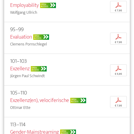
Employability
p
OPEN
ACCESS
€ 7,95
Wolfgang Ullrich
95–99
Evaluation
p
OPEN
ACCESS
€ 7,95
Clemens Pornschlegel
101–103
Exzellenz
p
OPEN
ACCESS
€ 5,95
Jürgen Paul Schwindt
105–110
Exzellenz(en), velociferische
p
OPEN
ACCESS
€ 7,95
Ottmar Ette
113–114
Gender-Mainstreaming
OPEN
ACCESS