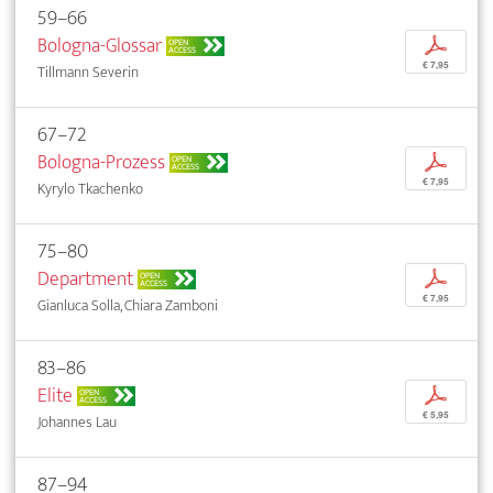
59–66
Bologna-Glossar
p
OPEN
ACCESS
€ 7,95
Tillmann Severin
67–72
Bologna-Prozess
p
OPEN
ACCESS
€ 7,95
Kyrylo Tkachenko
75–80
Department
p
OPEN
ACCESS
€ 7,95
Gianluca Solla, Chiara Zamboni
83–86
Elite
p
OPEN
ACCESS
€ 5,95
Johannes Lau
87–94