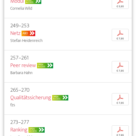
Modul
p
OPEN
ACCESS
€ 5,95
Cornelia Wild
249–253
Netz
p
ABO
€ 7,95
Stefan Heidenreich
257–261
Peer review
p
OPEN
ACCESS
€ 7,95
Barbara Hahn
265–270
Qualitätssicherung
p
OPEN
ACCESS
€ 7,95
fzs
273–277
Ranking
p
OPEN
ACCESS
€ 7,95