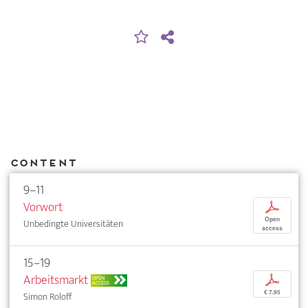
Content
9–11
Vorwort
p
Open
Unbedingte Universitäten
access
15–19
Arbeitsmarkt
p
OPEN
ACCESS
€ 7,95
Simon Roloff