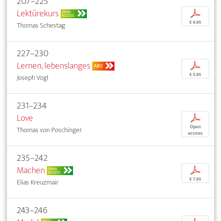
207–225
Lektürekurs
p
OPEN
ACCESS
€ 9,95
Thomas Schestag
227–230
Lernen, lebenslanges
p
ABO
€ 5,95
Joseph Vogl
231–234
Love
p
Open
Thomas von Poschinger
access
235–242
Machen
p
OPEN
ACCESS
€ 7,95
Elias Kreuzmair
243–246