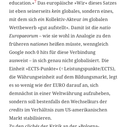
7
education.«
Das europäische »Wir« dieses Satzes
ist eben seinerseits
kein
globales, sondern eines,
mit dem sich
ein
Kollektiv-Akteur
im
globalen
Wettbewerb »gut aufstellt«. Damit ist die
natio
Europaeorum
– wie sie wohl in Analogie zu den
früheren
nationes
heißen müsste, wenngleich
Google noch 0 hits für diese Verbindung
ausweist – in sich genau nicht globalisiert. Die
Einheit »ECTS-Punkte« (
↑
Leistungspunkte/ECTS),
die Währungseinheit auf dem Bildungsmarkt, legt
es so wenig wie der EURO darauf an, sich
demnächst in einer Weltwährung aufzuheben,
sondern soll bestenfalls den Wechselkurs der
credits
im Verhältnis zum US-amerikanischen
Markt stabilisieren.
Zu den
clichés
der Kritik an der »Bologna-