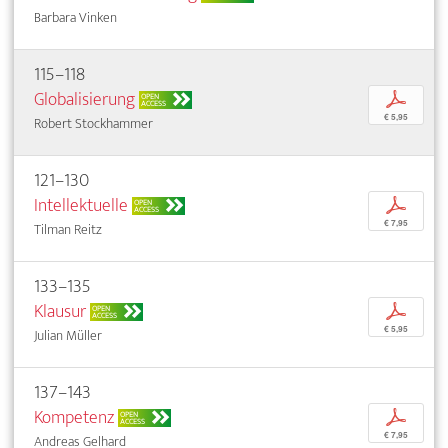
Barbara Vinken
115–118
Globalisierung
p
OPEN
ACCESS
€ 5,95
Robert Stockhammer
121–130
Intellektuelle
p
OPEN
ACCESS
€ 7,95
Tilman Reitz
133–135
Klausur
p
OPEN
ACCESS
€ 5,95
Julian Müller
137–143
Kompetenz
p
OPEN
ACCESS
€ 7,95
Andreas Gelhard