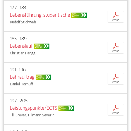
177–183
Lebensführung, studentische
p
OPEN
ACCESS
€ 7,95
Rudolf Stichweh
185–189
Lebenslauf
p
OPEN
ACCESS
€ 7,95
Christian Hänggi
191–196
Lehrauftrag
p
OPEN
ACCESS
€ 7,95
Daniel Hornuff
197–205
Leistungspunkte/ECTS
p
OPEN
ACCESS
€ 7,95
Till Breyer, Tillmann Severin