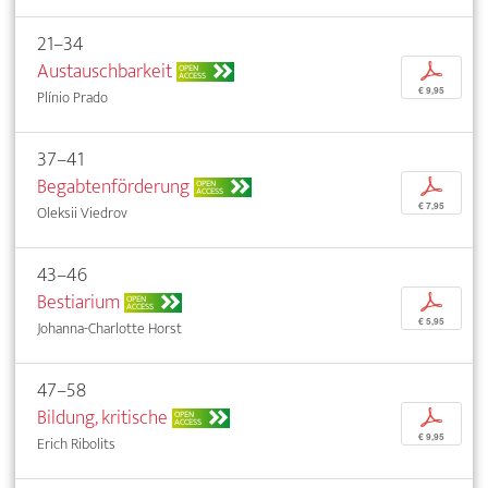
21–34
Austauschbarkeit
p
OPEN
ACCESS
€ 9,95
Plínio Prado
37–41
Begabtenförderung
p
OPEN
ACCESS
€ 7,95
Oleksii Viedrov
43–46
Bestiarium
p
OPEN
ACCESS
€ 5,95
Johanna-Charlotte Horst
47–58
Bildung, kritische
p
OPEN
ACCESS
€ 9,95
Erich Ribolits