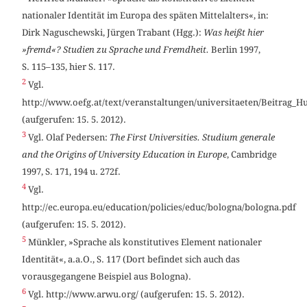
nationaler Identität im Europa des späten Mittelalters«, in:
Dirk Naguschewski, Jürgen Trabant (Hgg.):
Was heißt hier
»fremd«? Studien zu Sprache und Fremdheit.
Berlin 1997,
S. 115–135, hier S. 117.
2
Vgl.
http://www.oefg.at/text/veranstaltungen/universitaeten/Beitrag_H
(aufgerufen: 15. 5. 2012).
3
Vgl. Olaf Pedersen:
The First Universities. Studium generale
and the Origins of University Education in Europe
, Cambridge
1997, S. 171, 194 u. 272f.
4
Vgl.
http://ec.europa.eu/education/policies/educ/bologna/bologna.pdf
(aufgerufen: 15. 5. 2012).
5
Münkler, »Sprache als konstitutives Element nationaler
Identität«, a.a.O., S. 117 (Dort befindet sich auch das
vorausgegangene Beispiel aus Bologna).
6
Vgl. http://www.arwu.org/ (aufgerufen: 15. 5. 2012).