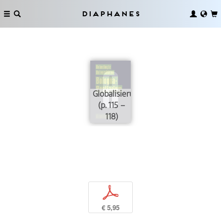
Diaphanes
Globalisierung
(p. 115 –
118)
p
€ 5,95