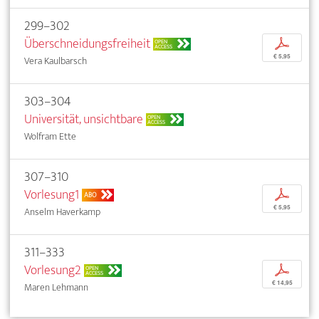
299–302
Überschneidungsfreiheit
p
OPEN
ACCESS
€ 5,95
Vera Kaulbarsch
303–304
Universität, unsichtbare
OPEN
ACCESS
Wolfram Ette
307–310
Vorlesung1
p
ABO
€ 5,95
Anselm Haverkamp
311–333
Vorlesung2
p
OPEN
ACCESS
€ 14,95
Maren Lehmann