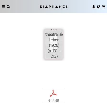
Diaphanes
Das
theatralisierte
Leben
(1926)
(p. 191 –
213)
p
€ 14,95