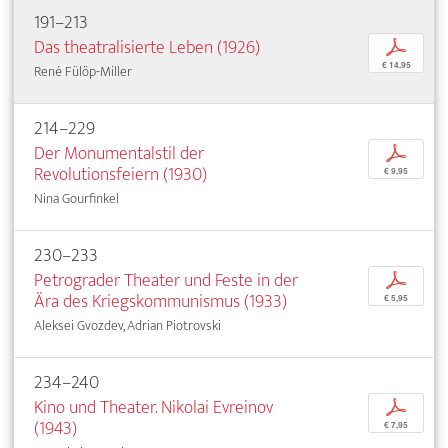
191–213
Das theatralisierte Leben (1926)
p
€ 14,95
René Fülöp-Miller
214–229
Der Monumentalstil der
p
Revolutionsfeiern (1930)
€ 9,95
Nina Gourfinkel
230–233
Petrograder Theater und Feste in der
p
Ära des Kriegskommunismus (1933)
€ 5,95
Aleksei Gvozdev, Adrian Piotrovski
234–240
Kino und Theater. Nikolai Evreinov
p
(1943)
€ 7,95