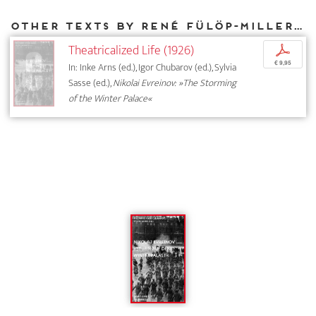
Other texts by René Fülöp-Miller for DIAPHANES
Theatricalized Life (1926)
p
€ 9,95
In: Inke Arns (ed.), Igor Chubarov (ed.), Sylvia
Sasse (ed.),
Nikolai Evreinov: »The Storming
of the Winter Palace«