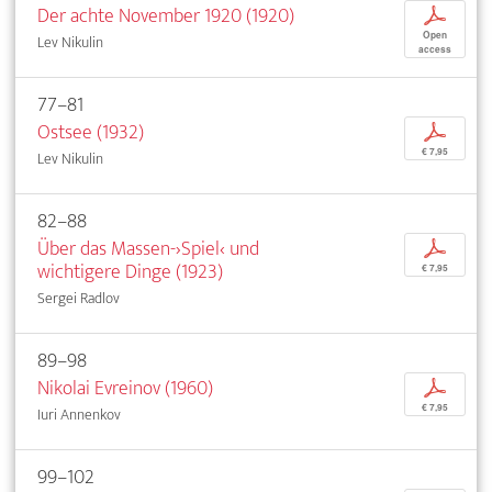
Der achte November 1920 (1920)
p
Open
Lev Nikulin
access
77–81
Ostsee (1932)
p
€ 7,95
Lev Nikulin
82–88
Über das Massen-›Spiel‹ und
p
wichtigere Dinge (1923)
€ 7,95
Sergei Radlov
89–98
Nikolai Evreinov (1960)
p
€ 7,95
Iuri Annenkov
99–102