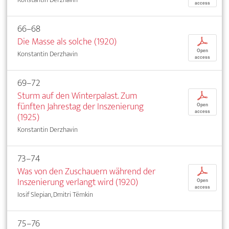
access
66–68
Die Masse als solche (1920)
p
Open
Konstantin Derzhavin
access
69–72
Sturm auf den Winterpalast. Zum
p
fünften Jahrestag der Inszenierung
Open
access
(1925)
Konstantin Derzhavin
73–74
Was von den Zuschauern während der
p
Inszenierung verlangt wird (1920)
Open
access
Iosif Slepian, Dmitri Tëmkin
75–76