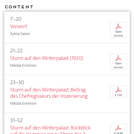
Content
7–20
Vorwort
p
Open
Sylvia Sasse
access
21–22
Sturm auf den Winterpalast (1920)
p
Open
Nikolai Evreinov
access
23–30
Sturm auf den Winterpalast. Beitrag
p
des Chefregisseurs der Inszenierung
€ 7,95
Nikolai Evreinov
31–52
Sturm auf den Winterpalast. Rückblick
p
€ 14,95