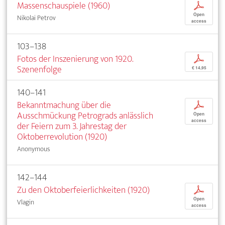
Massenschauspiele (1960)
p
Open
Nikolai Petrov
access
103–138
Fotos der Inszenierung von 1920.
p
Szenenfolge
€ 14,95
140–141
Bekanntmachung über die
p
Ausschmückung Petrograds anlässlich
Open
access
der Feiern zum 3. Jahrestag der
Oktoberrevolution (1920)
Anonymous
142–144
Zu den Oktoberfeierlichkeiten (1920)
p
Open
Vlagin
access