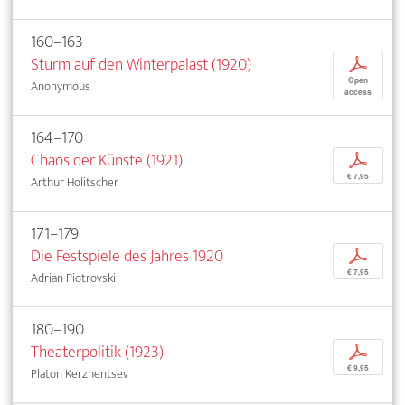
160–163
Sturm auf den Winterpalast (1920)
p
Open
Anonymous
access
164–170
Chaos der Künste (1921)
p
€ 7,95
Arthur Holitscher
171–179
Die Festspiele des Jahres 1920
p
€ 7,95
Adrian Piotrovski
180–190
Theaterpolitik (1923)
p
€ 9,95
Platon Kerzhentsev