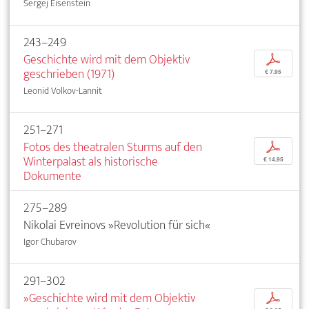
Sergej Eisenstein
243–249
Geschichte wird mit dem Objektiv
p
geschrieben (1971)
€ 7,95
Leonid Volkov-Lannit
251–271
Fotos des theatralen Sturms auf den
p
Winterpalast als historische
€ 14,95
Dokumente
275–289
Nikolai Evreinovs »Revolution für sich«
Igor Chubarov
291–302
»Geschichte wird mit dem Objektiv
p