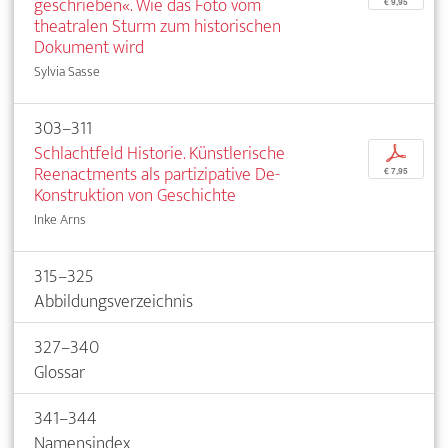
geschrieben«. Wie das Foto vom
€ 9,95
theatralen Sturm zum historischen
Dokument wird
Sylvia Sasse
303–311
Schlachtfeld Historie. Künstlerische
p
Reenactments als partizipative De-
€ 7,95
Konstruktion von Geschichte
Inke Arns
315–325
Abbildungsverzeichnis
327–340
Glossar
341–344
Namensindex