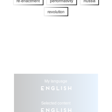
re-enactment
performativity
Russia
revolution
My language
English
Selected content
English