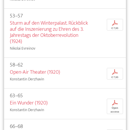
53–57
Sturm auf den Winterpalast. Rückblick
p
auf die Inszenierung zu Ehren des 3.
€ 7,95
Jahrestags der Oktoberrevolution
(1924)
Nikolai Evreinov
58–62
Open-Air Theater (1920)
p
€ 7,95
Konstantin Derzhavin
63–65
Ein Wunder (1920)
p
Open
Konstantin Derzhavin
access
66–68