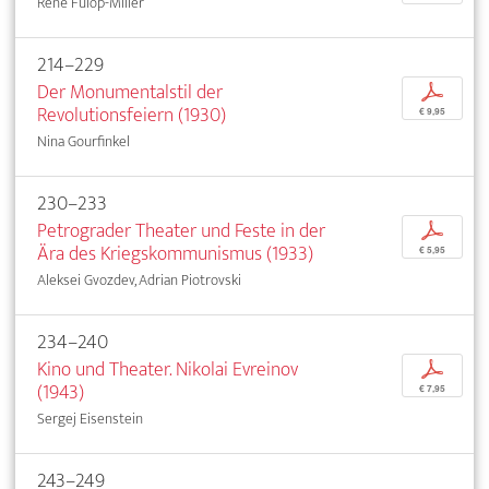
René Fülöp-Miller
214–229
Der Monumentalstil der
p
Revolutionsfeiern (1930)
€ 9,95
Nina Gourfinkel
230–233
Petrograder Theater und Feste in der
p
Ära des Kriegskommunismus (1933)
€ 5,95
Aleksei Gvozdev, Adrian Piotrovski
234–240
Kino und Theater. Nikolai Evreinov
p
(1943)
€ 7,95
Sergej Eisenstein
243–249