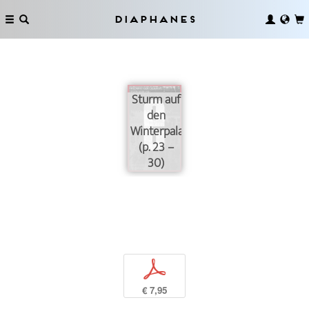
Diaphanes
Sturm auf
den
Winterpalast
(p. 23 –
30)
p
€ 7,95