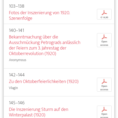
103–138
Fotos der Inszenierung von 1920.
p
Szenenfolge
€ 14,95
140–141
Bekanntmachung über die
p
Ausschmückung Petrograds anlässlich
Open
access
der Feiern zum 3. Jahrestag der
Oktoberrevolution (1920)
Anonymous
142–144
Zu den Oktoberfeierlichkeiten (1920)
p
Open
Vlagin
access
145–146
Die Inszenierung Sturm auf den
p
Winterpalast (1920)
Open
access