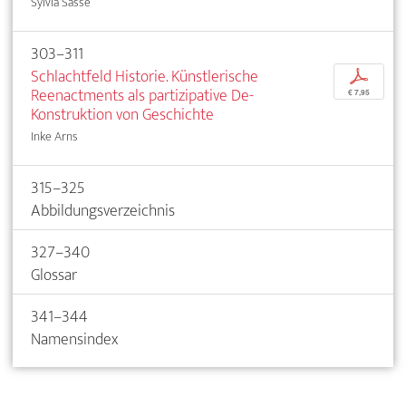
Sylvia Sasse
303–311
Schlachtfeld Historie. Künstlerische
p
Reenactments als partizipative De-
€ 7,95
Konstruktion von Geschichte
Inke Arns
315–325
Abbildungsverzeichnis
327–340
Glossar
341–344
Namensindex