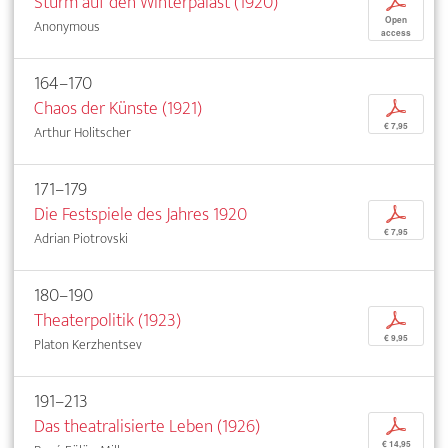
Sturm auf den Winterpalast (1920)
p
Open
Anonymous
access
164–170
Chaos der Künste (1921)
p
€ 7,95
Arthur Holitscher
171–179
Die Festspiele des Jahres 1920
p
€ 7,95
Adrian Piotrovski
180–190
Theaterpolitik (1923)
p
€ 9,95
Platon Kerzhentsev
191–213
Das theatralisierte Leben (1926)
p
€ 14,95