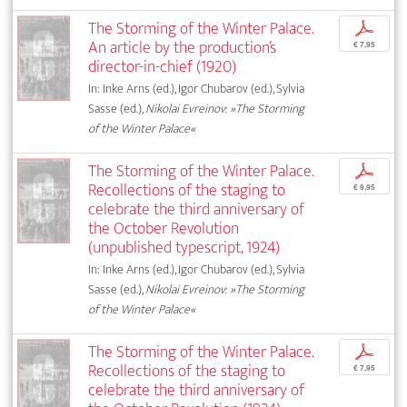
The Storming of the Winter Palace.
p
An article by the production’s
€ 7,95
director-in-chief (1920)
In: Inke Arns (ed.), Igor Chubarov (ed.), Sylvia
Sasse (ed.),
Nikolai Evreinov: »The Storming
of the Winter Palace«
The Storming of the Winter Palace.
p
Recollections of the staging to
€ 9,95
celebrate the third anniversary of
the October Revolution
(unpublished typescript, 1924)
In: Inke Arns (ed.), Igor Chubarov (ed.), Sylvia
Sasse (ed.),
Nikolai Evreinov: »The Storming
of the Winter Palace«
The Storming of the Winter Palace.
p
Recollections of the staging to
€ 7,95
celebrate the third anniversary of