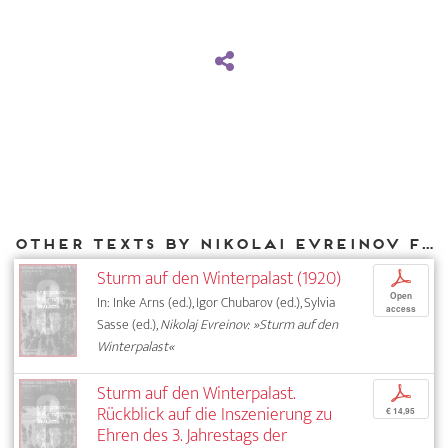
Other texts by Nikolai Evreinov for DIAPHANES
Sturm auf den Winterpalast (1920)
p
Open
In: Inke Arns (ed.), Igor Chubarov (ed.), Sylvia
access
Sasse (ed.),
Nikolaj Evreinov: »Sturm auf den
Winterpalast«
Sturm auf den Winterpalast.
p
Rückblick auf die Inszenierung zu
€ 14,95
Ehren des 3. Jahrestags der