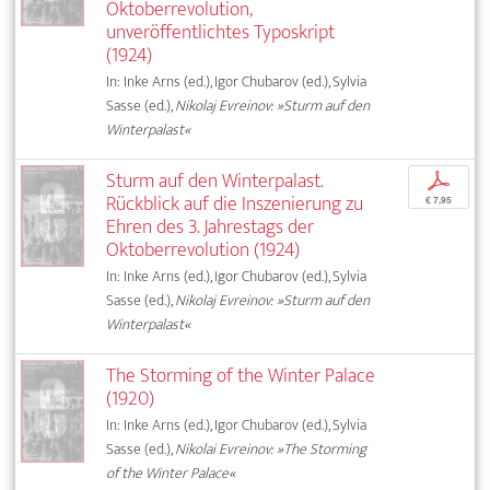
Oktoberrevolution,
unveröffentlichtes Typoskript
(1924)
In: Inke Arns (ed.), Igor Chubarov (ed.), Sylvia
Sasse (ed.),
Nikolaj Evreinov: »Sturm auf den
Winterpalast«
Sturm auf den Winterpalast.
p
Rückblick auf die Inszenierung zu
€ 7,95
Ehren des 3. Jahrestags der
Oktoberrevolution (1924)
In: Inke Arns (ed.), Igor Chubarov (ed.), Sylvia
Sasse (ed.),
Nikolaj Evreinov: »Sturm auf den
Winterpalast«
The Storming of the Winter Palace
(1920)
In: Inke Arns (ed.), Igor Chubarov (ed.), Sylvia
Sasse (ed.),
Nikolai Evreinov: »The Storming
of the Winter Palace«