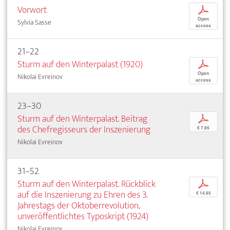
Vorwort
p
Open
Sylvia Sasse
access
21–22
Sturm auf den Winterpalast (1920)
p
Open
Nikolai Evreinov
access
23–30
Sturm auf den Winterpalast. Beitrag
p
des Chefregisseurs der Inszenierung
€ 7,95
Nikolai Evreinov
31–52
Sturm auf den Winterpalast. Rückblick
p
auf die Inszenierung zu Ehren des 3.
€ 14,95
Jahrestags der Oktoberrevolution,
unveröffentlichtes Typoskript (1924)
Nikolai Evreinov