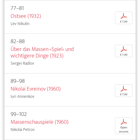
77–81
Ostsee (1932)
p
€ 7,95
Lev Nikulin
82–88
Über das Massen-›Spiel‹ und
p
wichtigere Dinge (1923)
€ 7,95
Sergei Radlov
89–98
Nikolai Evreinov (1960)
p
€ 7,95
Iuri Annenkov
99–102
Massenschauspiele (1960)
p
Open
Nikolai Petrov
access