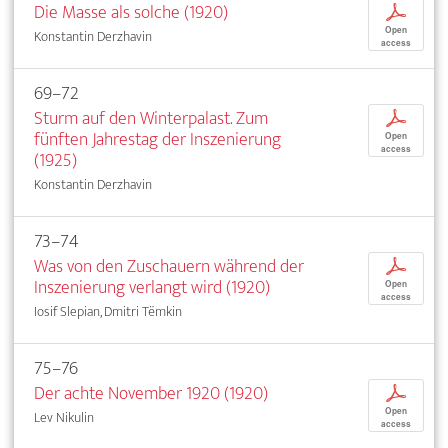
Die Masse als solche (1920)
p
Open
Konstantin Derzhavin
access
69–72
Sturm auf den Winterpalast. Zum
p
fünften Jahrestag der Inszenierung
Open
access
(1925)
Konstantin Derzhavin
73–74
Was von den Zuschauern während der
p
Inszenierung verlangt wird (1920)
Open
access
Iosif Slepian, Dmitri Tëmkin
75–76
Der achte November 1920 (1920)
p
Open
Lev Nikulin
access