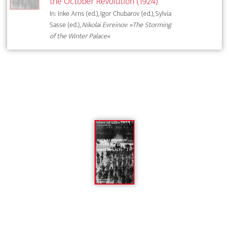
the October Revolution (1924)
In: Inke Arns (ed.), Igor Chubarov (ed.), Sylvia
Sasse (ed.),
Nikolai Evreinov: »The Storming
of the Winter Palace«