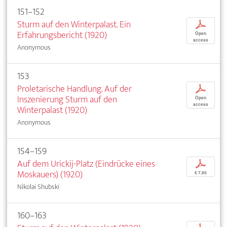
151–152
Sturm auf den Winterpalast. Ein
p
Erfahrungsbericht (1920)
Open
access
Anonymous
153
Proletarische Handlung. Auf der
p
Inszenierung Sturm auf den
Open
access
Winterpalast (1920)
Anonymous
154–159
Auf dem Urickij-Platz (Eindrücke eines
p
Moskauers) (1920)
€ 7,95
Nikolai Shubski
160–163