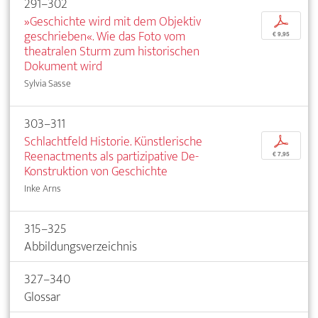
291–302
»Geschichte wird mit dem Objektiv
p
geschrieben«. Wie das Foto vom
€ 9,95
theatralen Sturm zum historischen
Dokument wird
Sylvia Sasse
303–311
Schlachtfeld Historie. Künstlerische
p
Reenactments als partizipative De-
€ 7,95
Konstruktion von Geschichte
Inke Arns
315–325
Abbildungsverzeichnis
327–340
Glossar