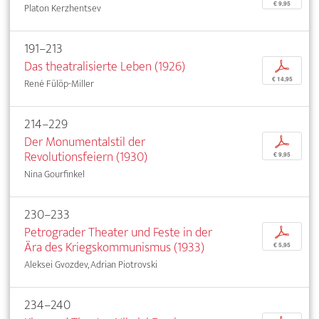
€ 9,95
Platon Kerzhentsev
191–213
Das theatralisierte Leben (1926)
p
€ 14,95
René Fülöp-Miller
214–229
Der Monumentalstil der
p
Revolutionsfeiern (1930)
€ 9,95
Nina Gourfinkel
230–233
Petrograder Theater und Feste in der
p
Ära des Kriegskommunismus (1933)
€ 5,95
Aleksei Gvozdev, Adrian Piotrovski
234–240