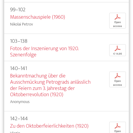
99–102
Massenschauspiele (1960)
p
Open
Nikolai Petrov
access
103–138
Fotos der Inszenierung von 1920.
p
Szenenfolge
€ 14,95
140–141
Bekanntmachung über die
p
Ausschmückung Petrograds anlässlich
Open
access
der Feiern zum 3. Jahrestag der
Oktoberrevolution (1920)
Anonymous
142–144
Zu den Oktoberfeierlichkeiten (1920)
p
Open