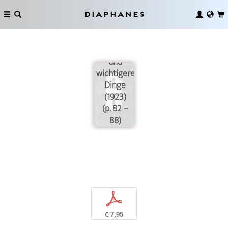
Diaphanes
Über das
Massen-›Spiel‹
und
wichtigere
Dinge
(1923)
(p. 82 –
88)
p
€ 7,95