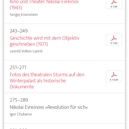
Kino und Theater. Nikolai Evreinov
p
(1943)
€ 7,95
Sergej Eisenstein
243–249
Geschichte wird mit dem Objektiv
p
geschrieben (1971)
€ 7,95
Leonid Volkov-Lannit
251–271
Fotos des theatralen Sturms auf den
p
Winterpalast als historische
€ 14,95
Dokumente
275–289
Nikolai Evreinovs »Revolution für sich«
Igor Chubarov