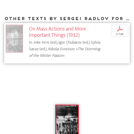
Other texts by Sergei Radlov for DIAPHANES
On Mass Actions and More
p
Important Things (1932)
€ 7,95
In: Inke Arns (ed.), Igor Chubarov (ed.), Sylvia
Sasse (ed.),
Nikolai Evreinov: »The Storming
of the Winter Palace«