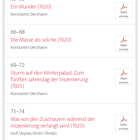
Ein Wunder (1920)
p
Open
Konstantin Derzhavin
access
66–68
Die Masse als solche (1920)
p
Open
Konstantin Derzhavin
access
69–72
Sturm auf den Winterpalast. Zum
p
fünften Jahrestag der Inszenierung
Open
access
(1925)
Konstantin Derzhavin
73–74
Was von den Zuschauern während der
p
Inszenierung verlangt wird (1920)
Open
access
Iosif Slepian, Dmitri Tëmkin