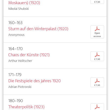
Moskauers) (1920)
€ 7,95
Nikolai Shubski
160–163
Sturm auf den Winterpalast (1920)
p
Open
Anonymous
access
164–170
Chaos der Künste (1921)
p
€ 7,95
Arthur Holitscher
171–179
Die Festspiele des Jahres 1920
p
€ 7,95
Adrian Piotrovski
180–190
Theaterpolitik (1923)
p