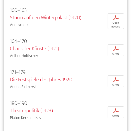
160–163
Sturm auf den Winterpalast (1920)
p
Open
Anonymous
access
164–170
Chaos der Künste (1921)
p
€ 7,95
Arthur Holitscher
171–179
Die Festspiele des Jahres 1920
p
€ 7,95
Adrian Piotrovski
180–190
Theaterpolitik (1923)
p
€ 9,95
Platon Kerzhentsev