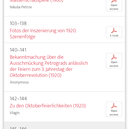
Massenschauspiele (1960)
p
Open
Nikolai Petrov
access
103–138
Fotos der Inszenierung von 1920.
p
Szenenfolge
€ 14,95
140–141
Bekanntmachung über die
p
Ausschmückung Petrograds anlässlich
Open
access
der Feiern zum 3. Jahrestag der
Oktoberrevolution (1920)
Anonymous
142–144
Zu den Oktoberfeierlichkeiten (1920)
p
Open
Vlagin
access