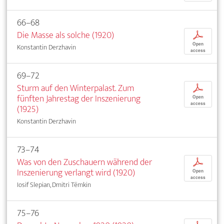
66–68
Die Masse als solche (1920)
p
Open
Konstantin Derzhavin
access
69–72
Sturm auf den Winterpalast. Zum
p
fünften Jahrestag der Inszenierung
Open
access
(1925)
Konstantin Derzhavin
73–74
Was von den Zuschauern während der
p
Inszenierung verlangt wird (1920)
Open
access
Iosif Slepian, Dmitri Tëmkin
75–76