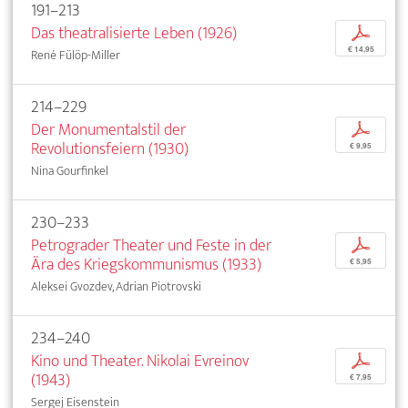
191–213
Das theatralisierte Leben (1926)
p
€ 14,95
René Fülöp-Miller
214–229
Der Monumentalstil der
p
Revolutionsfeiern (1930)
€ 9,95
Nina Gourfinkel
230–233
Petrograder Theater und Feste in der
p
Ära des Kriegskommunismus (1933)
€ 5,95
Aleksei Gvozdev, Adrian Piotrovski
234–240
Kino und Theater. Nikolai Evreinov
p
(1943)
€ 7,95
Sergej Eisenstein