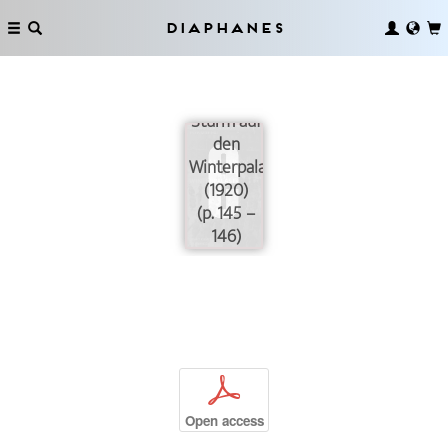
Diaphanes
Die
Inszenierung
Sturm auf
den
Winterpalast
(1920)
(p. 145 –
146)
p
Open access