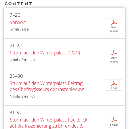
Content
7–20
Vorwort
p
Open
Sylvia Sasse
access
21–22
Sturm auf den Winterpalast (1920)
p
Open
Nikolai Evreinov
access
23–30
Sturm auf den Winterpalast. Beitrag
p
des Chefregisseurs der Inszenierung
€ 7,95
Nikolai Evreinov
31–52
Sturm auf den Winterpalast. Rückblick
p
auf die Inszenierung zu Ehren des 3.
€ 14,95