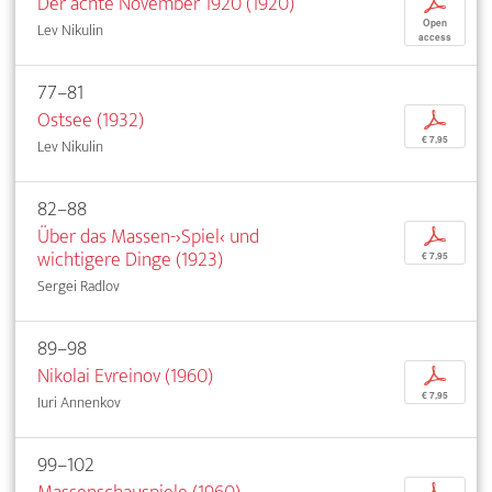
Der achte November 1920 (1920)
p
Open
Lev Nikulin
access
77–81
Ostsee (1932)
p
€ 7,95
Lev Nikulin
82–88
Über das Massen-›Spiel‹ und
p
wichtigere Dinge (1923)
€ 7,95
Sergei Radlov
89–98
Nikolai Evreinov (1960)
p
€ 7,95
Iuri Annenkov
99–102