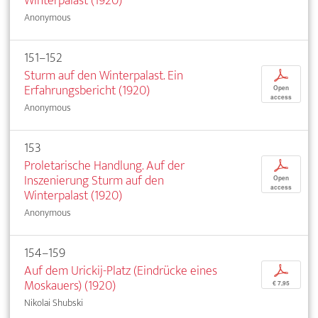
Winterpalast (1920)
Anonymous
151–152
Sturm auf den Winterpalast. Ein
p
Erfahrungsbericht (1920)
Open
access
Anonymous
153
Proletarische Handlung. Auf der
p
Inszenierung Sturm auf den
Open
access
Winterpalast (1920)
Anonymous
154–159
Auf dem Urickij-Platz (Eindrücke eines
p
Moskauers) (1920)
€ 7,95
Nikolai Shubski