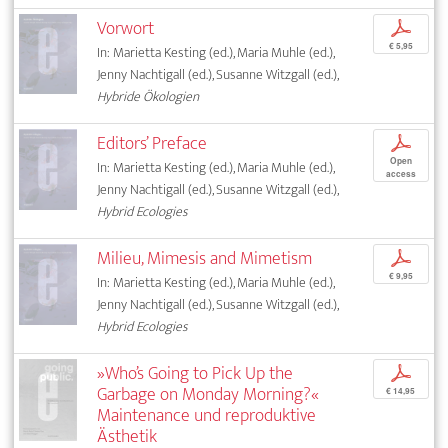
Vorwort
p
€ 5,95
In: Marietta Kesting (ed.), Maria Muhle (ed.),
Jenny Nachtigall (ed.), Susanne Witzgall (ed.),
Hybride Ökologien
Editors’ Preface
p
Open
In: Marietta Kesting (ed.), Maria Muhle (ed.),
access
Jenny Nachtigall (ed.), Susanne Witzgall (ed.),
Hybrid Ecologies
Milieu, Mimesis and Mimetism
p
€ 9,95
In: Marietta Kesting (ed.), Maria Muhle (ed.),
Jenny Nachtigall (ed.), Susanne Witzgall (ed.),
Hybrid Ecologies
»Who’s Going to Pick Up the
p
Garbage on Monday Morning?«
€ 14,95
Maintenance und reproduktive
Ästhetik