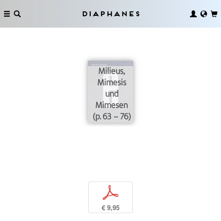
Diaphanes
Milieus,
Mimesis
und
Mimesen
(p. 63 – 76)
p
€ 9,95