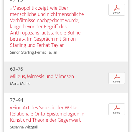
57–62
»Mesopolitik zeigt, wie über
p
menschliche und nichtmenschliche
€ 7,95
Verhältnisse nachgedacht wurde,
lange bevor der Begriff des
Anthropozäns lautstark die Bühne
betrat«. Im Gespräch mit Simon
Starling und Ferhat Taylan
Simon Starling, Ferhat Taylan
63–76
Milieus, Mimesis und Mimesen
p
€ 9,95
Maria Muhle
77–94
»Eine Art des Seins in der Welt«.
p
Relationale Onto-Epistemologien in
€ 9,95
Kunst und Theorie der Gegenwart
Susanne Witzgall