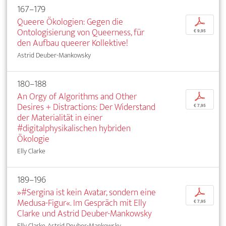
167–179
Queere Ökologien: Gegen die
p
Ontologisierung von Queerness, für
€ 9,95
den Aufbau queerer Kollektive!
Astrid Deuber-Mankowsky
180–188
An Orgy of Algorithms and Other
p
Desires + Distractions: Der Widerstand
€ 7,95
der Materialität in einer
#digitalphysikalischen hybriden
Ökologie
Elly Clarke
189–196
»#Sergina ist kein Avatar, sondern eine
p
Medusa-Figur«. Im Gespräch mit Elly
€ 7,95
Clarke und Astrid Deuber-Mankowsky
Elly Clarke, Astrid Deuber-Mankowsky