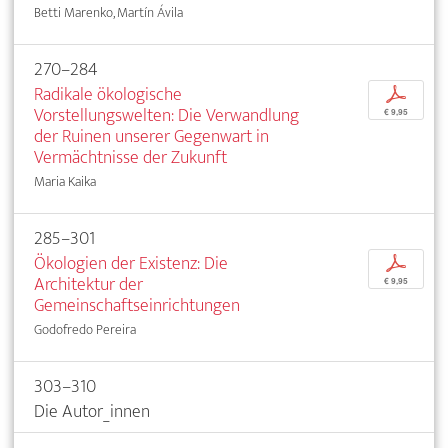
Betti Marenko, Martín Ávila
270–284
Radikale ökologische
p
Vorstellungswelten: Die Verwandlung
€ 9,95
der Ruinen unserer Gegenwart in
Vermächtnisse der Zukunft
Maria Kaika
285–301
Ökologien der Existenz: Die
p
Architektur der
€ 9,95
Gemeinschaftseinrichtungen
Godofredo Pereira
303–310
Die Autor_innen