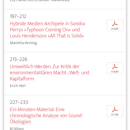
197–212
Hybride Medien-Archipele in Sondra
p
Perrys »Typhoon Coming On« und
€ 9,95
Louis Hendersons »All That is Solid«
Marietta Kesting
213–226
Umweltlich-Werden. Zur Kritik der
p
environmentalitären Macht-, Welt- und
€ 9,95
Kapitalform
Erich Hörl
227–233
Ein-Minuten-Material: Eine
p
chronologische Analyse von Sound-
€ 7,95
Ökologien
BJ Nilsen