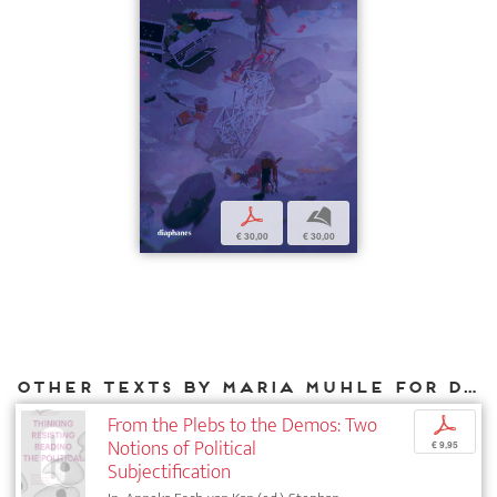
p
b
€ 30,00
€ 30,00
Other texts by Maria Muhle for DIAPHANES
From the Plebs to the Demos: Two
p
Notions of Political
€ 9,95
Subjectification